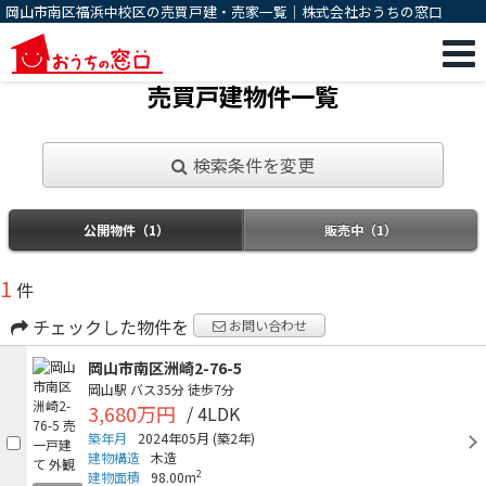
岡山市南区福浜中校区の売買戸建・売家一覧｜株式会社おうちの窓口
売買戸建物件一覧
検索条件を変更
公開物件（1）
販売中（1）
1
件
チェックした物件を
お問い合わせ
岡山市南区洲崎2-76-5
岡山駅
バス35分
徒歩7分
3,680万円
/ 4LDK
築年月
2024年05月
(築2年)
建物構造
木造
2
建物面積
98.00m